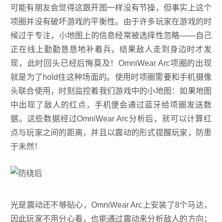
可能有朋友会觉得这跟开图一样没有节操，但事实上这个
项圈并没有破坏游戏的平衡性。由于许多玩家在游戏的时
候过于专注，小地图上的信息经常被选择性忽略——自己
正在线上勤勤恳恳地补着兵，结果敌人走到身边时才发
现，此时回头已经后悔莫及！OmniWear Arc项圈的出现
就是为了hold住这种场面的。使用时项圈需要和手机摄像
头联合使用，时刻监控着我们游戏中的小地图：如果地图
中出现了敌人的红点，手机便会通过蓝牙给项圈发送数
据。这些数据经过OmniWear Arc分析后，就可以计算红
点与玩家之间的距离，并且以震动的形式提醒玩家，防患
于未然！
光是震动还不够贴心，OmniWear Arc上安装了8个马达，
因此玩家不用分心看，也能通过震动来分析敌人的方向；